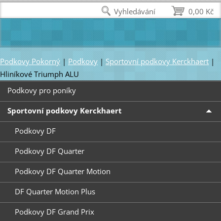
Vyhledávání
0,00 Kč
Podkovy Pokorný
|
Podkovy
|
Sportovní podkovy Kerckhaert
|
Hliníkové Triumph ALU
Podkovy pro poníky
Sportovní podkovy Kerckhaert
Podkovy DF
Podkovy DF Quarter
Podkovy DF Quarter Motion
DF Quarter Motion Plus
Podkovy DF Grand Prix