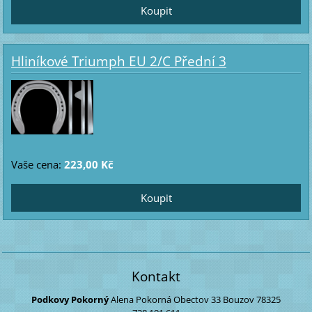
Hliníkové Triumph EU 2/C Přední 3
Vaše cena:
223,00 Kč
Kontakt
Podkovy Pokorný
Alena Pokorná
Obectov 33
Bouzov
78325