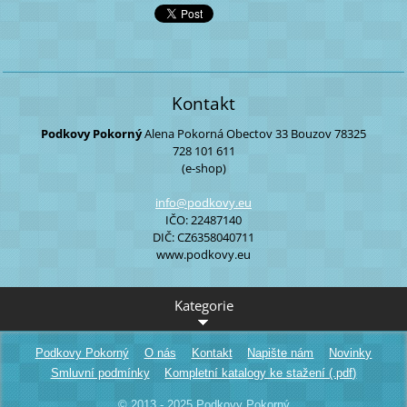
Kontakt
Podkovy Pokorný
Alena Pokorná
Obectov 33
Bouzov
78325
728 101 611
(e-shop)
info@pod
kovy.eu
IČO: 22487140
DIČ: CZ6358040711
www.podkovy.eu
Kategorie
Podkovy Pokorný
O nás
Kontakt
Napište nám
Novinky
Smluvní podmínky
Kompletní katalogy ke stažení (.pdf)
© 2013 - 2025 Podkovy Pokorný