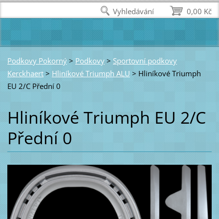
Vyhledávání
0,00 Kč
Podkovy Pokorný
>
Podkovy
>
Sportovní podkovy
Kerckhaert
>
Hliníkové Triumph ALU
>
Hliníkové Triumph
EU 2/C Přední 0
Hliníkové Triumph EU 2/C
Přední 0