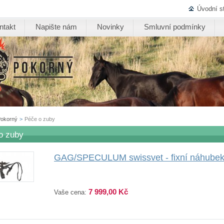
Úvodní s
ntakt
Napište nám
Novinky
Smluvní podmínky
Pokorný
>
Péče o zuby
o zuby
GAG/SPECULUM swissvet - fixní náhubek
7 999,00 Kč
Vaše cena: