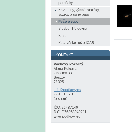
pomůcky
Kovadliny, výhně, stoličky,
vozíky, brusné pásy
Péče o zuby
Služby - Půjčovna
Bazar
Kuchyňské nože ICAR
KONTAKT
Podkovy Pokorný
Alena Pokorná
Obectov 33
Bouzov
78325
info@pod
kovy.eu
728 101 611
(e-shop)
IČO: 22487140
DIČ: CZ6358040711
www.podkovy.eu