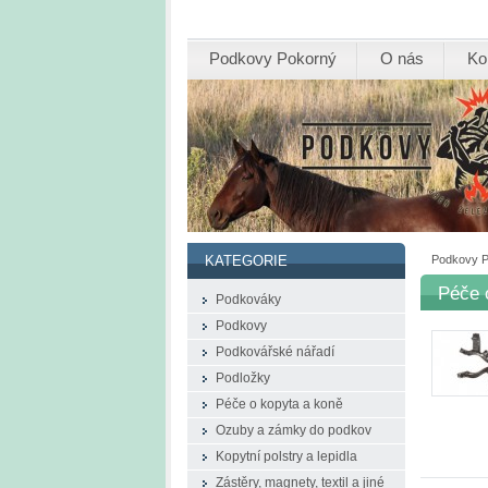
Podkovy Pokorný
O nás
Ko
Podkovy 
KATEGORIE
Péče 
Podkováky
Podkovy
Podkovářské nářadí
Podložky
Péče o kopyta a koně
Ozuby a zámky do podkov
Kopytní polstry a lepidla
Zástěry, magnety, textil a jiné