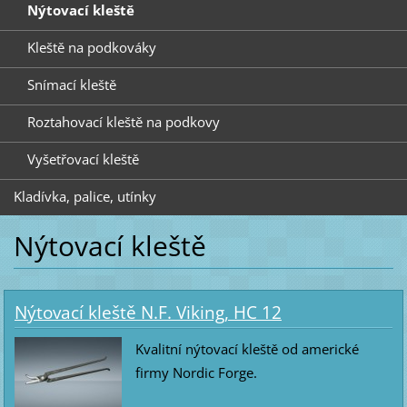
Nýtovací kleště
Kleště na podkováky
Snímací kleště
Roztahovací kleště na podkovy
Vyšetřovací kleště
Kladívka, palice, utínky
Nýtovací kleště
Nýtovací kleště N.F. Viking, HC 12
Kvalitní nýtovací kleště od americké
firmy Nordic Forge.