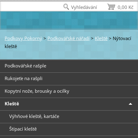
Vyhledávání
0,00 Kč
Podkovy Pokorný
>
Podkovářské nářadí
>
Kleště
>
Nýtovací
kleště
Podkovářské rašple
Rukojeťe na rašpli
Kopytní nože, brousky a ocilky
Kleště
Výhňové kleště, kartáče
Štípací kleště