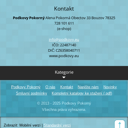
Kontakt
Podkovy Pokorný
Alena Pokorná
Obectov 33
Bouzov
78325
728 101 611
(e-shop)
info@pod
kovy.eu
IČO: 22487140
DIČ: CZ6358040711
www.podkovy.eu
Kategorie
Podkovy Pokorný
O nás
Kontakt
Napište nám
Novinky
Smluvní podmínky
Kompletní katalogy ke stažení (.pdf)
© 2013 - 2025 Podkovy Pokorný
Všechna práva vyhrazena.
Zobrazit:
Mobilní verzi
|
Standardní verzi