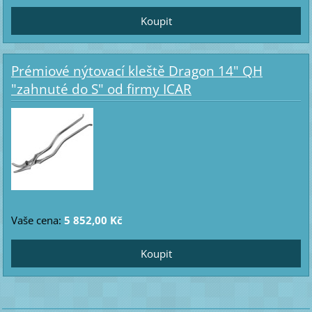
Prémiové nýtovací kleště Dragon 14" QH
"zahnuté do S" od firmy ICAR
Vaše cena:
5 852,00 Kč