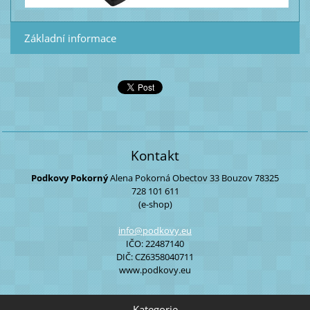
Základní informace
Kontakt
Podkovy Pokorný
Alena Pokorná
Obectov 33
Bouzov
78325
728 101 611
(e-shop)
info@pod
kovy.eu
IČO: 22487140
DIČ: CZ6358040711
www.podkovy.eu
Kategorie