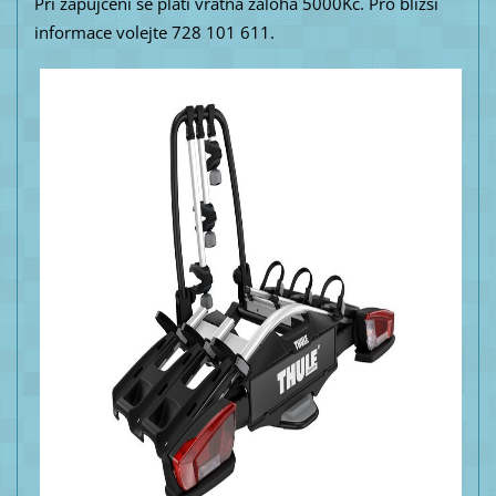
Při zapůjčení se platí vratná záloha 5000Kč. Pro bližší
informace volejte 728 101 611.