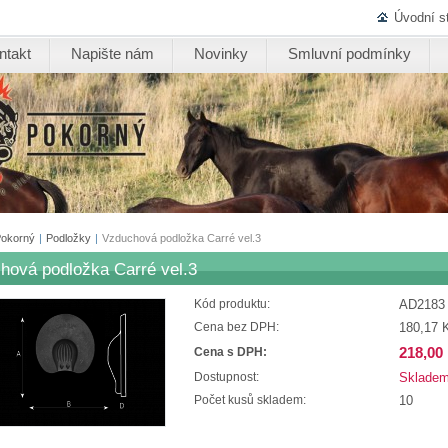
Úvodní s
ntakt
Napište nám
Novinky
Smluvní podmínky
Pokorný
|
Podložky
|
Vzduchová podložka Carré vel.3
hová podložka Carré vel.3
AD2183
Kód produktu:
180,17 
Cena bez DPH:
218,00
Cena s DPH:
Sklade
Dostupnost:
10
Počet kusů skladem: