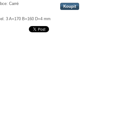
bce:
Carré
Koupit
el. 3
A=170 B=160 D=4 mm