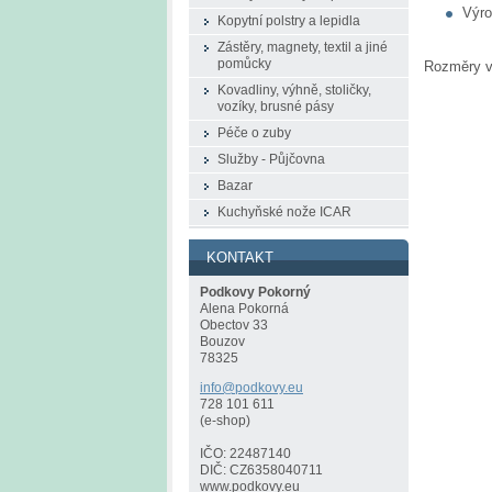
Výro
Kopytní polstry a lepidla
Zástěry, magnety, textil a jiné
pomůcky
Rozměry v
Kovadliny, výhně, stoličky,
vozíky, brusné pásy
Péče o zuby
Služby - Půjčovna
Bazar
Kuchyňské nože ICAR
KONTAKT
Podkovy Pokorný
Alena Pokorná
Obectov 33
Bouzov
78325
info@pod
kovy.eu
728 101 611
(e-shop)
IČO: 22487140
DIČ: CZ6358040711
www.podkovy.eu