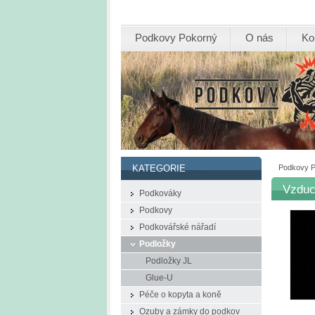
Podkovy Pokorný
O nás
Ko
Podkovy 
KATEGORIE
Vzduc
Podkováky
Podkovy
Podkovářské nářadí
Podložky
Podložky JL
Glue-U
Péče o kopyta a koně
Ozuby a zámky do podkov