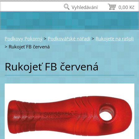
Vyhledávání
0,00 Kč
Podkovy Pokorný
>
Podkovářské nářadí
>
Rukojeťe na rašpli
>
Rukojeť FB červená
Rukojeť FB červená