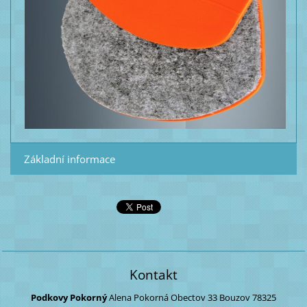
Základní informace
Kontakt
Podkovy Pokorný
Alena Pokorná
Obectov 33
Bouzov
78325