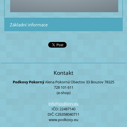
Základní informace
Kontakt
Podkovy Pokorný
Alena Pokorná
Obectov 33
Bouzov
78325
728 101 611
(e-shop)
info@pod
kovy.eu
IČO: 22487140
DIČ: CZ6358040711
www.podkovy.eu