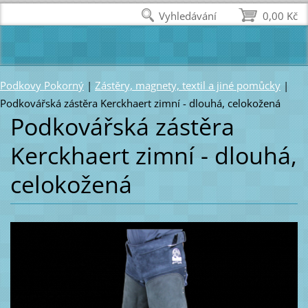
Vyhledávání
0,00 Kč
Podkovy Pokorný
|
Zástěry, magnety, textil a jiné pomůcky
|
Podkovářská zástěra Kerckhaert zimní - dlouhá, celokožená
Podkovářská zástěra
Kerckhaert zimní - dlouhá,
celokožená