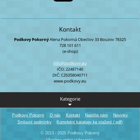
Kontakt
Podkovy Pokorný
Alena Pokorná
Obectov 33
Bouzov
78325
728 101 611
(e-shop)
info@pod
kovy.eu
IČO: 22487140
DIČ: CZ6358040711
www.podkovy.eu
Kategorie
Podkovy Pokorný
O nás
Kontakt
Napište nám
Novinky
Smluvní podmínky
Kompletní katalogy ke stažení (.pdf)
© 2013 - 2025 Podkovy Pokorný
Všechna práva vyhrazena.