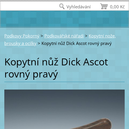
Vyhledávání
0,00 Kč
Podkovy Pokorný
>
Podkovářské nářadí
>
Kopytní nože,
brousky a ocilky
>
Kopytní nůž Dick Ascot rovný pravý
Kopytní nůž Dick Ascot
rovný pravý