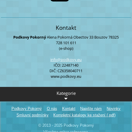
Kontakt
Podkovy Pokorný
Alena Pokorná
Obectov 33
Bouzov
78325
728 101 611
(e-shop)
info@pod
kovy.eu
IČO: 22487140
DIČ: CZ6358040711
www.podkovy.eu
Kategorie
Podkovy Pokorný
O nás
Kontakt
Napište nám
Novinky
Smluvní podmínky
Kompletní katalogy ke stažení (.pdf)
© 2013 - 2025 Podkovy Pokorný
Všechna práva vyhrazena.