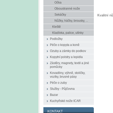
Očka
Oboustranné nože
Sekáčky
Kvalitní n
Nůžky, háčky, brousky, ...
Kleště
Kladívka, palice, utínky
Podložky
Péče o kopyta a koně
Ozuby a zámky do podkov
Kopytní polstry a lepidla
Zástěry, magnety, textil a jiné
pomůcky
Kovadliny, výhně, stoličky,
vozíky, brusné pásy
Péče o zuby
Služby - Půjčovna
Bazar
Kuchyňské nože ICAR
KONTAKT