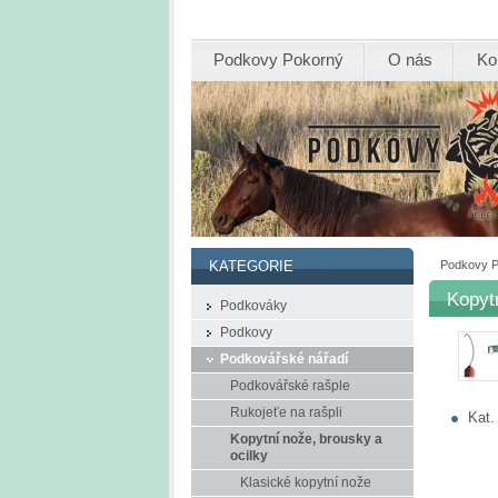
Podkovy Pokorný
O nás
Ko
Podkovy 
KATEGORIE
Kopyt
Podkováky
Podkovy
Podkovářské nářadí
Podkovářské rašple
Rukojeťe na rašpli
Kat.
Kopytní nože, brousky a
ocilky
Klasické kopytní nože