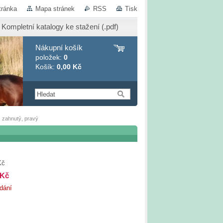
tránka
Mapa stránek
RSS
Tisk
Kompletní katalogy ke stažení (.pdf)
Nákupní košík
položek:
0
Košík:
0,00 Kč
 zahnutý, pravý
Kč
 Kč
dání