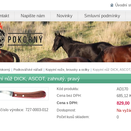
Úvodní s
ntakt
Napište nám
Novinky
Smluvní podmínky
Pokorný
|
Podkovářské nářadí
|
Kopytní nože, brousky a ocilky
|
Kopytní nůž DICK, ASCOT,
ní nůž DICK, ASCOT, zahnutý, pravý
AD170
Kód produktu:
685,12 
Cena bez DPH:
829,00
Cena s DPH:
 číslo výrobce:
727-0003-012
Na vyžá
Dostupnost:
0
Počet kusů skladem: