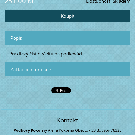
251,00 Kč
Dostupnost:
Skladem
Popis
Praktický čistič závitů na podkovách.
Základní informace
Kontakt
Podkovy Pokorný
Alena Pokorná
Obectov 33
Bouzov
78325