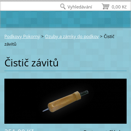
Vyhledávání
0,00 Kč
Podkovy Pokorný
>
Ozuby a zámky do podkov
>
Čistič
závitů
Čistič závitů