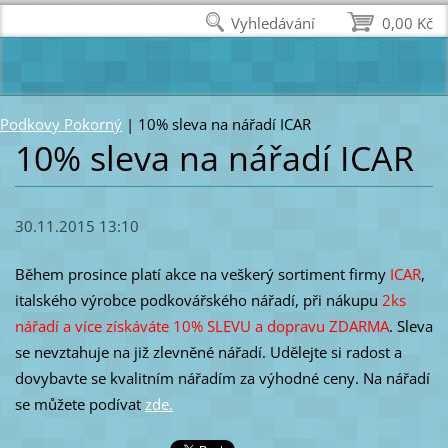
Vyhledávání
0,00 Kč
Podkovy Pokorný
|
10% sleva na nářadí ICAR
10% sleva na nářadí ICAR
30.11.2015 13:10
Během prosince platí akce na veškerý sortiment firmy
ICAR
,
italského výrobce podkovářského nářadí, při nákupu
2ks
nářadí a více získáváte 10% SLEVU a dopravu ZDARMA
. Sleva
se nevztahuje na již zlevněné nářadí. Udělejte si radost a
dovybavte se kvalitním nářadím za výhodné ceny. Na nářadí
se můžete podívat
zde.