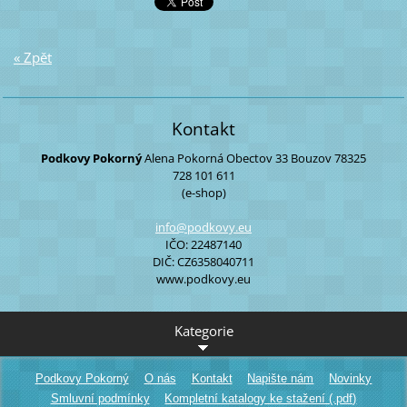
« Zpět
Kontakt
Podkovy Pokorný
Alena Pokorná
Obectov 33
Bouzov
78325
728 101 611
(e-shop)
info@pod
kovy.eu
IČO: 22487140
DIČ: CZ6358040711
www.podkovy.eu
Kategorie
Podkovy Pokorný
O nás
Kontakt
Napište nám
Novinky
Smluvní podmínky
Kompletní katalogy ke stažení (.pdf)